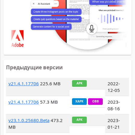
Предыдущие версии
v21.4.1.17706
225.6 MB
2022-
APK
12-05
v21.4.1.17706
57.3 MB
2023-
XAPK
OBB
08-16
v23.1.0.25680.Beta
473.2
2023-
APK
MB
01-21